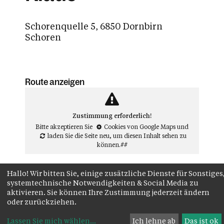
Schorenquelle 5, 6850 Dornbirn
Schoren
Route anzeigen
Zustimmung erforderlich!
Bitte akzeptieren Sie
Cookies von Google Maps
und
laden Sie die Seite neu
, um diesen Inhalt sehen zu
können.##
Hallo! Wir bitten Sie, einige zusätzliche Dienste für Sonstiges
systemtechnische Notwendigkeiten & Social Media zu
aktivieren. Sie können Ihre Zustimmung jederzeit ändern
oder zurückziehen.
Lassen Sie mich wählen
...
Ich lehne ab
Das ist ok