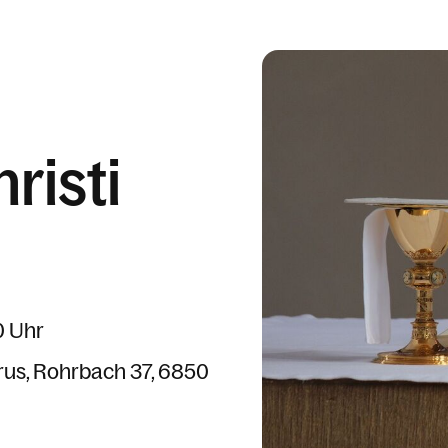
risti
0 Uhr
rus
Rohrbach 37
6850