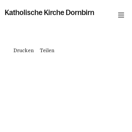
Katholische Kirche Dornbirn
Informationen
Drucken
Teilen
Pfarren
Kalender
Personen
Kontakt