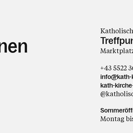
Katholisch
Treffpu
hnen
Marktplatz
+43 5522 
info@kath-k
kath-kirche
@katholis
Sommeröffnu
Montag bis