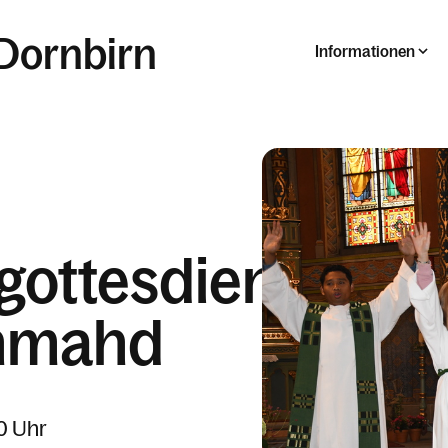
 Dornbirn
Informationen
gottesdienst
enmahd
0 Uhr