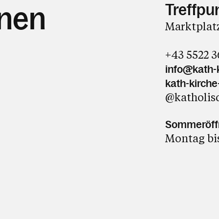
Treffpu
hnen
Marktplatz
+43 5522 
info@kath-k
kath-kirche
@katholis
Sommeröffnu
Montag bis