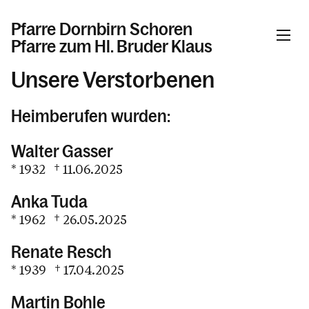
Pfarre Dornbirn Schoren
Pfarre zum Hl. Bruder Klaus
Unsere Verstorbenen
Informationen
Heimberufen wurden:
Aktuelles
Walter Gasser
Taufe / Erstkommunion / Firmung /
* 1932 † 11.06.2025
Hochzeit
Tod / Beerdigung / Trauer
Anka Tuda
* 1962 † 26.05.2025
Unsere Verstorbenen
Renate Resch
Arbeitskreise / Ehrenamt
* 1939 † 17.04.2025
Kinder / Jugend / Familie
Martin Bohle