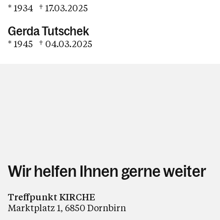
Spiritualität
* 1934 † 17.03.2025
Kirche
Gerda Tutschek
(Wieder) Eintritt in die Kirche
* 1945 † 04.03.2025
Pfarrzentrum / Vermietung
Bücherei
Rückblick in Bildern
Kirchenmusik / Kirchenchor
Kalender
Wir helfen Ihnen gerne weiter
Personen
Treffpunkt KIRCHE
Marktplatz 1, 6850 Dornbirn