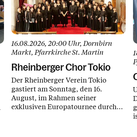
16.08.2026
, 20:00 Uhr
, Dornbirn
Markt
, Pfarrkirche St. Martin
1
P
Rheinberger Chor Tokio
Der Rheinberger Verein Tokio
gastiert am Sonntag, den 16.
U
August, im Rahmen seiner
D
exklusiven Europatournee durch...
geöf
i