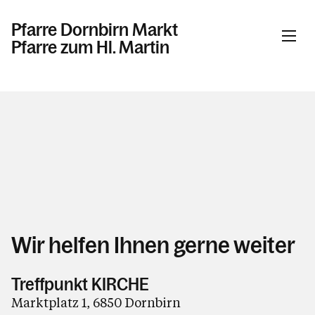
Pfarre Dornbirn Markt
Pfarre zum Hl. Martin
Informationen
Aktuelles
Taufe / Erstkommunion / Firmung /
Hochzeit
Tod / Beerdigung / Trauer
Arbeitskreise / Ehrenamt
Wir helfen Ihnen gerne weiter
Kinder / Jugend / Familie
Spiritualität
Treffpunkt KIRCHE
Kirche / Kapellen
Marktplatz 1, 6850 Dornbirn