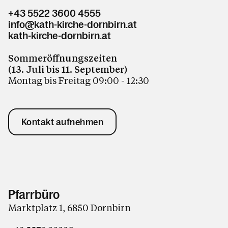
Pfarrzentrum / Vermietung
+43 5522 3600 4555
Kirchenmusik
info@kath-kirche-dornbirn.at
kath-kirche-dornbirn.at
Kirchenchor
Sommeröffnungszeiten
Die Orgeln von St. Martin
(13. Juli bis 11. September)
Montag bis Freitag 09:00 - 12:30
Carl Lampert
Kontakt aufnehmen
Kalender
Personen
Pfarrbüro
Marktplatz 1, 6850 Dornbirn
Kontakt