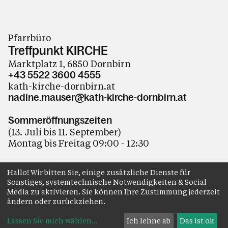
Pfarrbüro
Treffpunkt KIRCHE
Marktplatz 1, 6850 Dornbirn
+43 5522 3600 4555
kath-kirche-dornbirn.at
nadine.mauser@kath-kirche-dornbirn.at
Sommeröffnungszeiten
(13. Juli bis 11. September)
Montag bis Freitag 09:00 - 12:30
Hallo! Wir bitten Sie, einige zusätzliche Dienste für
Sonstiges, systemtechnische Notwendigkeiten & Social
Impressum
Datenschutz
Anmelden
Media zu aktivieren. Sie können Ihre Zustimmung jederzeit
ändern oder zurückziehen.
Lassen Sie mich wählen
...
Ich lehne ab
Das ist ok