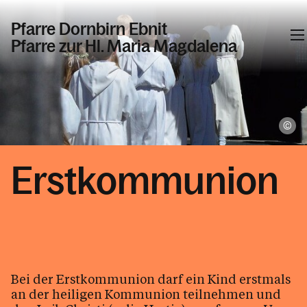
Pfarre Dornbirn Ebnit
Pfarre zur Hl. Maria Magdalena
Informationen
Ka
Aktuelles
Taufe / Erstkommunion / Firmung /
Erstkommunion
Hochzeit
Taufe
Erstkommunion
Firmung
Heiraten
Bei der Erstkommunion darf ein Kind erstmals
an der heiligen Kommunion teilnehmen und
Krankensalbung