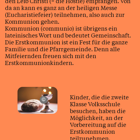
den Leib Christi (= die Hostie) empfangen. Von
Versöhnung
da an kann es ganz an der heiligen Messe
(Eucharistiefeier) teilnehmen, also auch zur
Kommunion gehen.
Tod / Beerdigung / Trauer
Kommunion (communio) ist übrigens ein
Arbeitskreise / Ehrenamt
lateinisches Wort und bedeutet Gemeinschaft.
Die Erstkommunion ist ein Fest für die ganze
Kinder / Jugend / Familie
Familie und die Pfarrgemeinde. Denn alle
Gottesdienste
Mitfeiernden freuen sich mit den
Erstkommunionkindern.
Kirche
Kalender
Kinder, die die zweite
unsplash.com / James Coleman
Klasse Volksschule
besuchen, haben die
Personen
Möglichkeit, an der
Vorbereitung auf die
Erstkommunion
teilzunehmen.