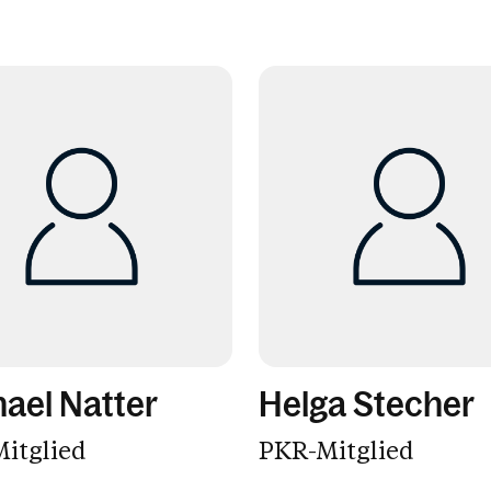
ael Natter
Helga Stecher
itglied
PKR-Mitglied