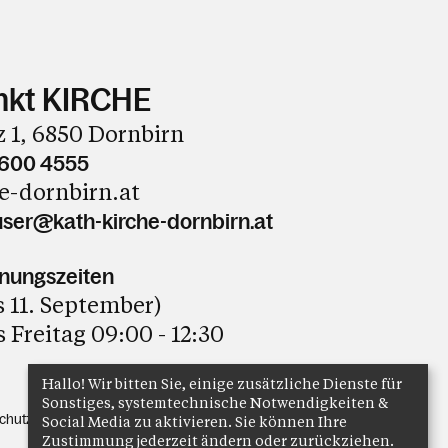
nkt KIRCHE
 1, 6850 Dornbirn
3600 4555
e-dornbirn.at
ser@kath-kirche-dornbirn.at
nungszeiten
is 11. September)
 Freitag 09:00 - 12:30
Hallo! Wir bitten Sie, einige zusätzliche Dienste für
Sonstiges, systemtechnische Notwendigkeiten &
chutz
Anmelden
Social Media zu aktivieren. Sie können Ihre
Zustimmung jederzeit ändern oder zurückziehen.