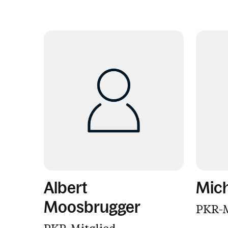
Albert
Mich
Moosbrugger
PKR-M