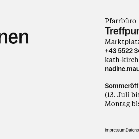
Pfarrbüro
Treffpu
hnen
Marktplatz
+43 5522 
kath-kirch
nadine.mau
Sommeröff
(13. Juli b
Montag bis
Impressum
Datens