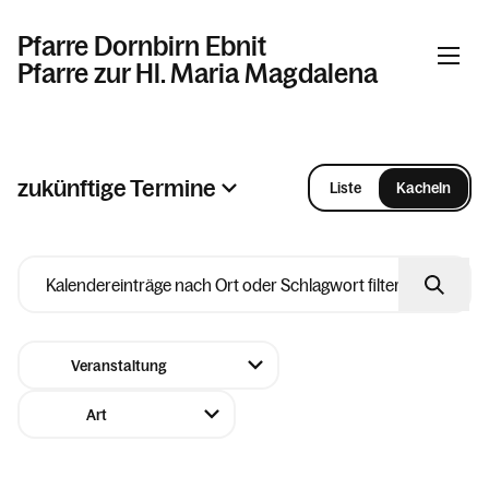
Pfarre Dornbirn Ebnit
Pfarre zur Hl. Maria Magdalena
Informationen
zukünftige Termine
Liste
Kacheln
2026
Kalender
August
Personen
Mo
Di
Mi
Do
Fr
Sa
So
27
28
29
30
31
01
02
Kontakt
03
04
05
06
07
08
09