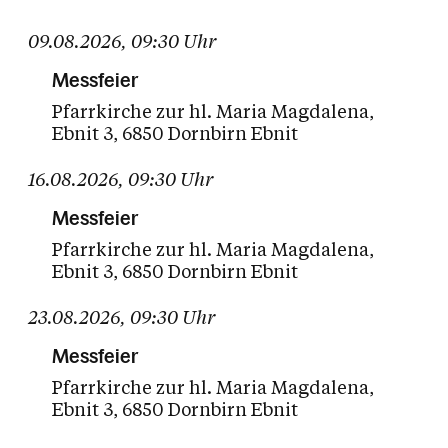
10
11
12
13
14
15
16
09.08.2026
,
09:30
Uhr
17
18
19
20
21
22
23
Messfeier
Pfarrkirche zur hl. Maria Magdalena
24
25
26
27
28
29
30
Ebnit 3
6850 Dornbirn Ebnit
31
01
02
03
04
05
06
16.08.2026
,
09:30
Uhr
Heute
Zukünftige Termine
Messfeier
Pfarrkirche zur hl. Maria Magdalena
Ebnit 3
6850 Dornbirn Ebnit
23.08.2026
,
09:30
Uhr
Messfeier
Pfarrkirche zur hl. Maria Magdalena
Ebnit 3
6850 Dornbirn Ebnit