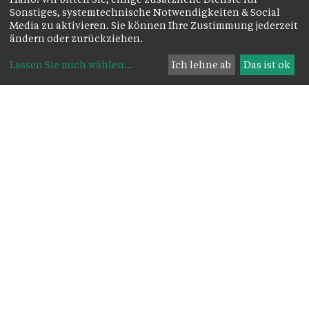
Sonstiges, systemtechnische Notwendigkeiten & Social
Media zu aktivieren. Sie können Ihre Zustimmung jederzeit
ändern oder zurückziehen.
Lassen Sie mich wählen
...
Ich lehne ab
Das ist ok
Das Wichtigste zuerst:
Kirche
Pfarrkirche Mariä Heimsuchung -
Haselstauderstraße 503, 6850 Dornbirn
Pfarre
Mitteldorfgasse 6
, 6850 Dornbirn
Dornbirn
+43 5572 23103
Haselstauden
pfarre.haselstauden@kath-kirche-
dornbirn.at