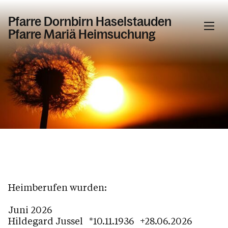
Pfarre Dornbirn Haselstauden
Pfarre Mariä Heimsuchung
Informationen
Aktuelles
Taufe / Erstkommunion / Firmung /
Hochzeit / Krankensalbung /
Versöhnung, Beichte / Weihe
Tod / Beerdigung / Trauer
Unsere Verstorbenen
Heimberufen wurden:
Jahrtagsgottesdienste
Juni 2026
Hildegard Jussel *10.11.1936 +28.06.2026
Arbeitskreis / Ehrenamt