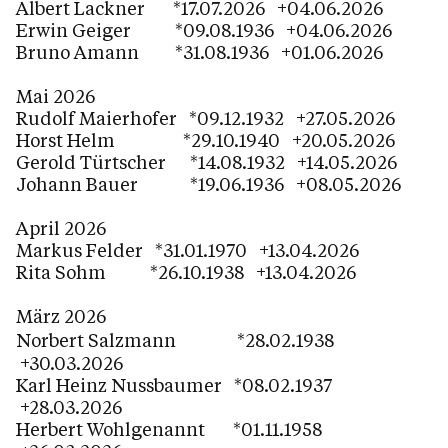
Albert Lackner *17.07.2026 +04.06.2026
Kinder / Jugend / Familie
Erwin Geiger *09.08.1936 +04.06.2026
Bruno Amann *31.08.1936 +01.06.2026
Spiritualität
Kirche / Kapellen
Mai 2026
Rudolf Maierhofer *09.12.1932 +27.05.2026
Pfarrheim / Raumvermietung
Horst Helm *29.10.1940 +20.05.2026
Friedhofsverwaltung
Gerold Türtscher *14.08.1932 +14.05.2026
Johann Bauer *19.06.1936 +08.05.2026
Fotogalerie / Rückblick Pfarrleben
April 2026
Markus Felder *31.01.1970 +13.04.2026
Rita Sohm *26.10.1938 +13.04.2026
Kalender
März 2026
Norbert Salzmann
*28.02.1938
Personen
+30.03.2026
Karl Heinz Nussbaumer *08.02.1937
+28.03.2026
Herbert Wohlgenannt *01.11.1958
Kontakt