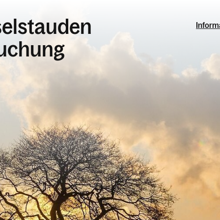
selstauden
Inform
suchung