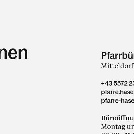
hnen
Pfarrbü
Mitteldorf
+43 5572 2
pfarre.has
pfarre-hase
Büroöffn
Montag un