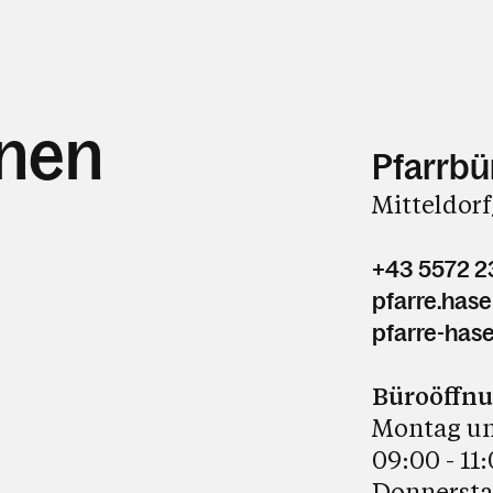
hnen
Pfarrbü
Mitteldorf
+43 5572 2
pfarre.has
pfarre-hase
Büroöffn
Montag un
09:00 - 11
Donnerst