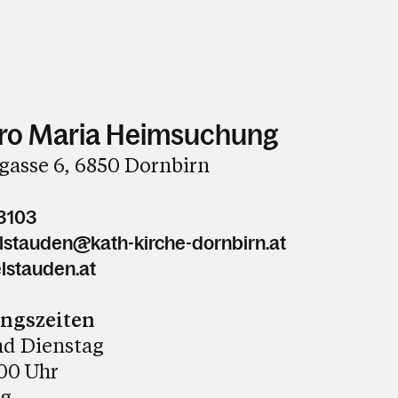
ro Maria Heimsuchung
gasse 6, 6850 Dornbirn
3103
elstauden@kath-kirche-dornbirn.at
lstauden.at
ungszeiten
d Dienstag
:00 Uhr
ag