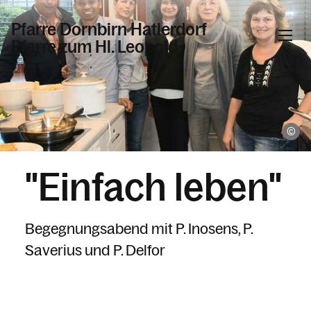
Pfarre Dornbirn Hatlerdorf
Pfarre zum Hl. Leopold
Informationen
Wo
Kalender
"Einfach leben"
Personen
Begegnungsabend mit P. Inosens, P.
Saverius und P. Delfor
Kontakt