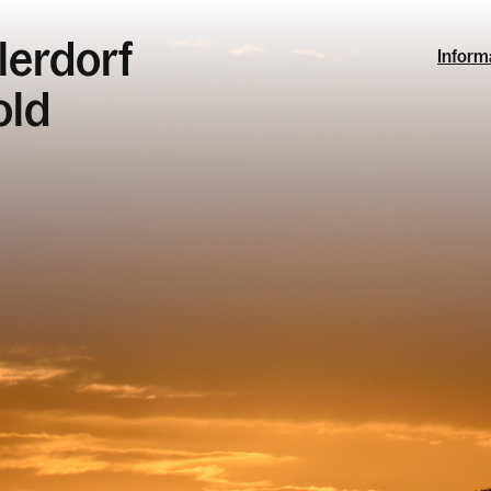
lerdorf
Inform
old