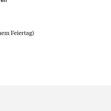
ren
nem Feiertag)