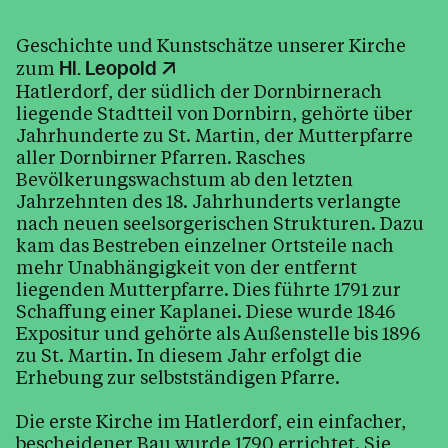
Pfarrkirche
Kapelle Bürgle
Geschichte und Kunstschätze unserer Kirche
zum
Hl. Leopold
Kapelle Hintere Achmühle
Hatlerdorf, der südlich der Dornbirnerach
Kapelle Mühlebach
liegende Stadtteil von Dornbirn, gehörte über
Jahrhunderte zu St. Martin, der Mutterpfarre
Katharine-Drexel Kapelle
aller Dornbirner Pfarren. Rasches
Bevölkerungswachstum ab den letzten
Pfarrheim/Vermietung
Jahrzehnten des 18. Jahrhunderts verlangte
nach neuen seelsorgerischen Strukturen. Dazu
Fotogalerie
kam das Bestreben einzelner Ortsteile nach
mehr Unabhängigkeit von der entfernt
liegenden Mutterpfarre. Dies führte 1791 zur
Kalender
Schaffung einer Kaplanei. Diese wurde 1846
Expositur und gehörte als Außenstelle bis 1896
zu St. Martin. In diesem Jahr erfolgt die
Erhebung zur selbstständigen Pfarre.
Personen
Die erste Kirche im Hatlerdorf, ein einfacher,
bescheidener Bau wurde 1790 errichtet. Sie