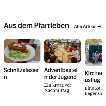
spricht nicht
durch Termine,...
Aus dem Pfarrleben
Alle Artikel
Schnitzelesse
Adventbastel
Kirchen
n
n der Jugend
usflug
Ein kreativer
Eine Reis
Nachmittag
Regensbu