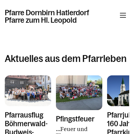
Pfarre Dornbirn Hatlerdorf
Pfarre zum Hl. Leopold
Informationen
Aktuelles aus dem Pfarrleben
Aktuelles
Taufe / Erstkommunion / Firmung /
Hochzeit
Tod / Beerdigung / Trauer
Ehrenamt/Dienstpläne/Arbeitskreise
Kinder / Jugend / Familie
Pfarrausflug
Pfarrjub
Spiritualität
Pfingstfeuer
Böhmerwald-
160 Jahr
Kirche und Kapellen
...Feuer und
Budweis-
Pfarrkir