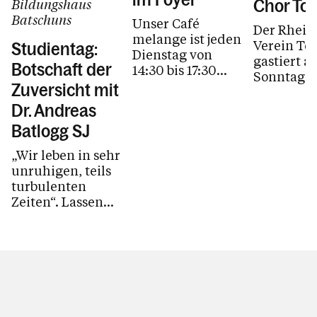
Bildungshaus
Chor Tok
Batschuns
Unser Café
Der Rhein
melange ist jeden
Verein To
Studientag:
Dienstag von
gastiert a
Botschaft der
14:30 bis 17:30
Sonntag, d
Uhr geöffnet.
Zuversicht mit
August, i
Während den
Rahmen s
Dr. Andreas
Schulferien ist
exklusive
Batlogg SJ
das Café...
Europato
durch...
„Wir leben in sehr
unruhigen, teils
turbulenten
Zeiten“. Lassen
Sie sich von Dr.
Andreas Batlogg
SJ inspirieren
und...