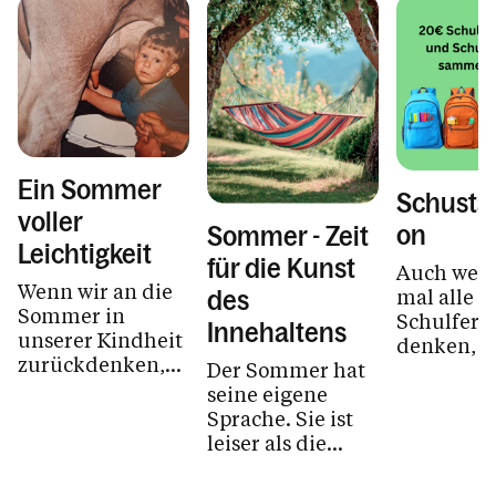
Ein Sommer
Schustar
voller
on
Sommer - Zeit
Leichtigkeit
für die Kunst
Auch wenn
Wenn wir an die
mal alle a
des
Sommer in
Schulferi
Innehaltens
unserer Kindheit
denken, w
zurückdenken,
Der Sommer hat
Herbst de
erinnern wir uns
seine eigene
Schulstart
oft an eine Zeit
Sprache. Sie ist
viele Fami
voller
leiser als die
wieder ein
Leichtigkeit,...
Sprache des
Alltags. Sie