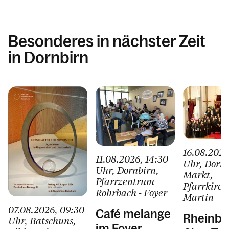
Besonderes in nächster Zeit
in Dornbirn
16.08.2026
11.08.2026
, 14:30
Uhr
, Dorn
Uhr
, Dornbirn
,
Markt
,
Pfarrzentrum
Pfarrkirche
Rohrbach - Foyer
Martin
07.08.2026
, 09:30
Café melange
Rheinbe
Uhr
, Batschuns
,
im Foyer