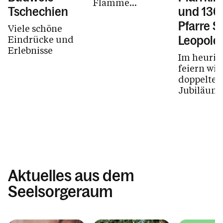
Flamme...
Pfarrheim/Vermietung
Tschechien
und 130
Fotogalerie
Pfarre St
Viele schöne
Eindrücke und
Leopold
Erlebnisse
Im heurig
Kalender
feiern wir
doppeltes
Jubiläum:
Jahre Pfa
Personen
und 130 J
Pfarre
Hatlerdorf
Kontakt
wollen...
Aktuelles aus dem
Seelsorgeraum