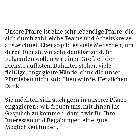
Kinder / Jugend / Familie
Spiritualität
Unsere Pfarre ist eine sehr lebendige Pfarre, die
Kirche und Kapellen
sich durch zahlreiche Teams und Arbeitskreise
Pfarrheim/Vermietung
auszeichnet. Ebenso gibt es viele Menschen, um
deren Dienste wir sehr dankbar sind. Im
Fotogalerie
Folgenden wollen wir einen Großteil der
Dienste auflisten. Dahinter stehen viele
fleißige, engagierte Hände, ohne die unser
Pfarrleben nicht so blühen würde. Herzlichen
Kalender
Dank!
Sie möchten sich auch gern in unserer Pfarre
Personen
engagieren? Wir freuen uns, mit Ihnen ins
Gespräch zu kommen, damit wir für Ihre
Interessen und Begabungen eine gute
Möglichkeit finden.
Kontakt