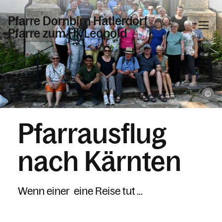
Pfarre Dornbirn Hatlerdorf
Pfarre zum Hl. Leopold
Informationen
Pf
Kalender
Pfarrausflug
Personen
nach Kärnten
Kontakt
Wenn einer eine Reise tut ...