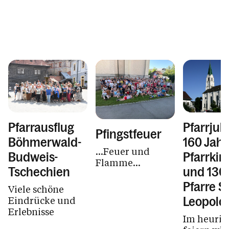
Pfarrausflug
Pfarrjub
Pfingstfeuer
Böhmerwald-
160 Jahr
...Feuer und
Budweis-
Pfarrkir
Flamme...
Tschechien
und 130
Pfarre St
Viele schöne
Eindrücke und
Leopold
Erlebnisse
Im heurig