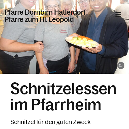
Pfarre Dornbirn Hatlerdorf
Pfarre zum Hl. Leopold
Informationen
Kalender
Th
Schnitzelessen
Personen
im Pfarrheim
Kontakt
Schnitzel für den guten Zweck