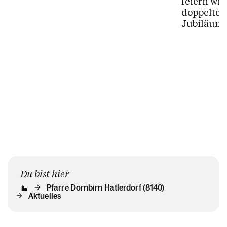
feiern wir
doppeltes
Jubiläum:
Jahre Pfa
und 130 J
Pfarre
Hatlerdorf
wollen...
Du bist hier
Pfarre Dornbirn Hatlerdorf (8140)
Aktuelles