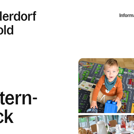
lerdorf
Inform
old
tern-
ck