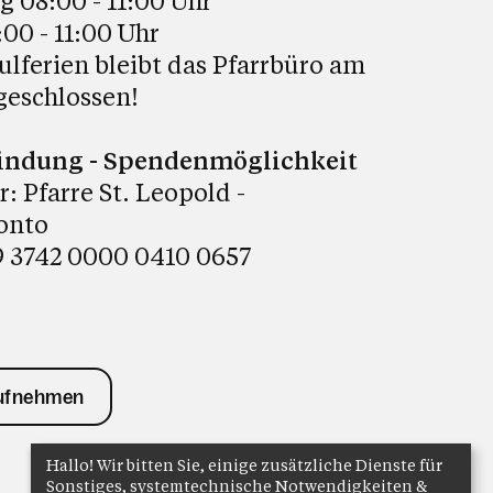
 08:00 - 11:00 Uhr
:00 - 11:00 Uhr
ulferien bleibt das Pfarrbüro am
geschlossen!
indung - Spendenmöglichkeit
 Pfarre St. Leopold -
onto
 3742 0000 0410 0657
aufnehmen
Hallo! Wir bitten Sie, einige zusätzliche Dienste für
Sonstiges, systemtechnische Notwendigkeiten &