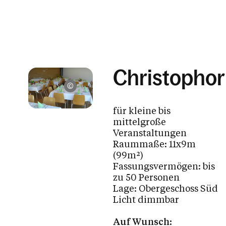
Kirche
Bücherei
Katholisches Bildungswerk Dornbirn Rohrbach
Offener Kühlschrank
Christophor
Pfarre St. Christoph, Dornbirn
Kalender
für kleine bis
mittelgroße
Veranstaltungen
Personen
Raummaße: 11x9m
(99m²)
Fassungsvermögen: bis
zu 50 Personen
Kontakt
Lage: Obergeschoss Süd
Licht dimmbar
Auf Wunsch: