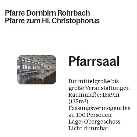
Pfarre Dornbirn Rohrbach
Pfarre zum Hl. Christophorus
Informationen
Pfarrsaal
Fotogalerie - Sommer - Rohrbach
Aktuelles
Pfarre St. Christoph
für mittelgroße bis
Pfarrzentrum / Vermietungen / Online Terminanfrage
große Veranstaltungen
Raummaße: 15x9m
Terminanfrage - Online
(135m²)
Unsere Räume
Fassungsvermögen: bis
zu 100 Personen
Nutzungsvereinbarung
Lage: Obergeschoss
Mietpreise
Licht dimmbar