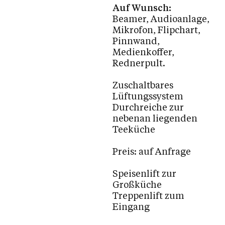
Galerie - Fotos - Pfarrzentrum
Auf Wunsch:
Beamer, Audioanlage,
Sponsoren Parkettboden
Mikrofon, Flipchart,
Pinnwand,
Taufe / Erstkommunion / Firmung / Hochzeit
Medienkoffer,
Tod / Beerdigung / Trauer
Rednerpult.
Kranken- /Hausbesuche
Zuschaltbares
Spiritualität
Lüftungssystem
Durchreiche zur
(Wieder) Eintritt in die Kirche
nebenan liegenden
Teeküche
Wohnungs- / Haussegnung
Ahnenforschung
Preis: auf Anfrage
Arbeitskreise & Ehrenamt & Dienstpläne
Speisenlift zur
Ministrant:innen
Großküche
Treppenlift zum
Familiengottesdienste / Kinderkirche mit Tim
Eingang
Kinder / Jugend / Familie