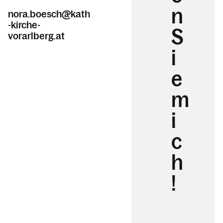
n
nora.boesch@kath
-kirche-
S
vorarlberg.at
i
e
m
i
c
h
!