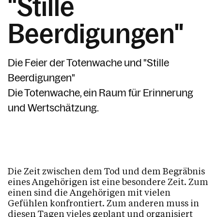
"Stille
Jahrtagsgottesdienste
Kranken- Hausbesuche
Beerdigungen"
Die Feier der Totenwache und "Stille
Beerdigungen"
Die Feier der Totenwache und "Stille
Kranken- /Hausbesuche
Beerdigungen"
Spiritualität
Die Totenwache, ein Raum für Erinnerung
(Wieder) Eintritt in die Kirche
und Wertschätzung.
Wohnungs- / Haussegnung
Ahnenforschung
Arbeitskreise & Ehrenamt & Dienstpläne
Ministrant:innen
Die Zeit zwischen dem Tod und dem Begräbnis
eines Angehörigen ist eine besondere Zeit. Zum
Familiengottesdienste / Kinderkirche
einen sind die Angehörigen mit vielen
mit Tim
Gefühlen konfrontiert. Zum anderen muss in
Kinder / Jugend / Familie
diesen Tagen vieles geplant und organisiert