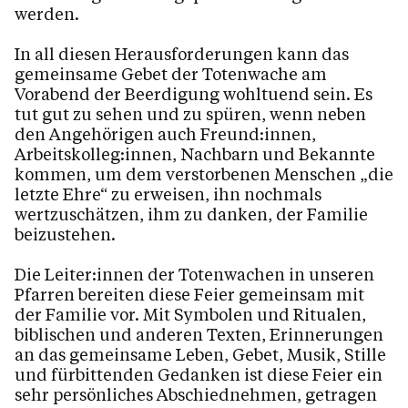
werden.
Kirche
Bücherei
In all diesen Herausforderungen kann das
gemeinsame Gebet der Totenwache am
Katholisches Bildungswerk Dornbirn
Vorabend der Beerdigung wohltuend sein. Es
Rohrbach
tut gut zu sehen und zu spüren, wenn neben
Offener Kühlschrank
den Angehörigen auch Freund:innen,
Arbeitskolleg:innen, Nachbarn und Bekannte
kommen, um dem verstorbenen Menschen „die
letzte Ehre“ zu erweisen, ihn nochmals
Kalender
wertzuschätzen, ihm zu danken, der Familie
beizustehen.
Die Leiter:innen der Totenwachen in unseren
Personen
Pfarren bereiten diese Feier gemeinsam mit
der Familie vor. Mit Symbolen und Ritualen,
biblischen und anderen Texten, Erinnerungen
Kontakt
an das gemeinsame Leben, Gebet, Musik, Stille
und fürbittenden Gedanken ist diese Feier ein
sehr persönliches Abschiednehmen, getragen