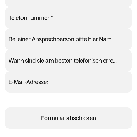
Kirche
Bücherei
Telefonnummer:
*
Katholisches Bildungswerk Dornbirn
Rohrbach
Bei einer Ansprechperson bitte hier Name und T
Offener Kühlschrank
Wann sind sie am besten telefonisch erreichbar:
Kalender
E-Mail-Adresse:
Personen
Kontakt