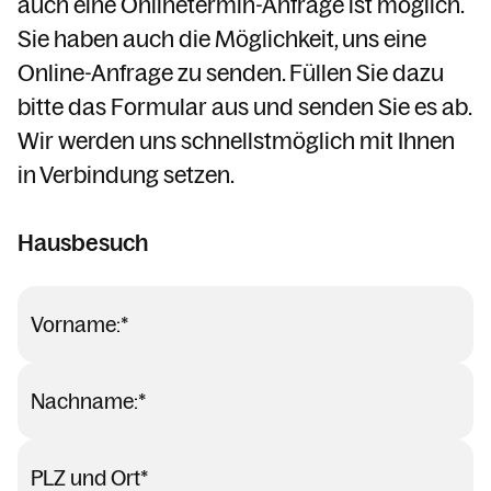
auch eine Onlinetermin-Anfrage ist möglich.
Jahrtagsgottesdienste
Sie haben auch die Möglichkeit, uns eine
Kranken- Hausbesuche
Online-Anfrage zu senden. Füllen Sie dazu
Die Feier der Totenwache und "Stille
Beerdigungen"
bitte das Formular aus und senden Sie es ab.
Wir werden uns schnellstmöglich mit Ihnen
Kranken- /Hausbesuche
in Verbindung setzen.
Spiritualität
(Wieder) Eintritt in die Kirche
Hausbesuch
Wohnungs- / Haussegnung
Ahnenforschung
Vorname:
*
Arbeitskreise & Ehrenamt & Dienstpläne
Ministrant:innen
Nachname:
*
Familiengottesdienste / Kinderkirche
mit Tim
Kinder / Jugend / Familie
PLZ und Ort
*