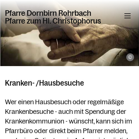
Pfarre Dornbirn Rohrbach
Pfarre zum Hl. Christophorus
Informationen
un
Fotogalerie - Sommer - Rohrbach
Aktuelles
Pfarrzentrum / Vermietungen / Online
Kranken- /Hausbesuche
Terminanfrage
Taufe / Erstkommunion / Firmung /
Wer einen Hausbesuch oder regelmäßige
Hochzeit
Krankenbesuche - auch mit Spendung der
Tod / Beerdigung / Trauer
Krankenkommunion - wünscht, kann sich im
Unsere Verstorbenen
Pfarrbüro oder direkt beim Pfarrer melden,