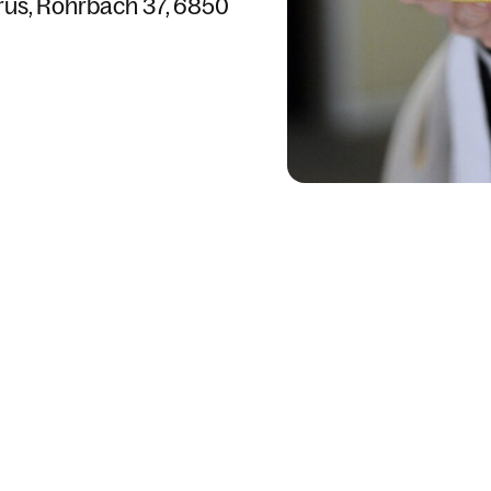
rus
Rohrbach 37
6850