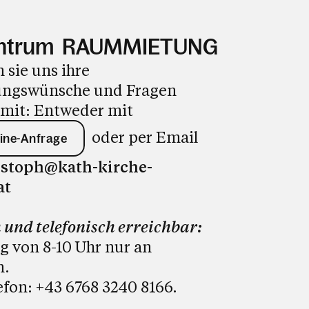
entrum RAUMMIETUNG
n sie uns ihre
ungswünsche und Fragen
h mit: Entweder mit
oder per Email
line-Anfrage
ristoph@kath-kirche-
at
 und telefonisch erreichbar:
 von 8-10 Uhr nur an
n.
efon:
+43 6768 3240 8166
.