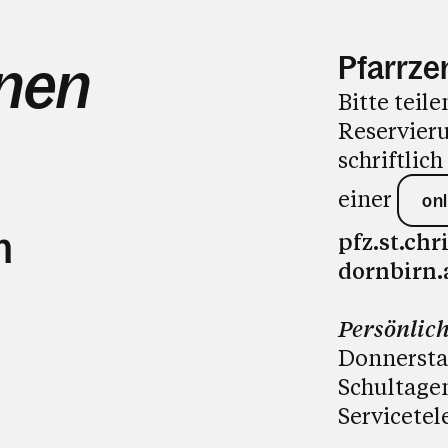
Pfarrz
hnen
Bitte teile
Reservier
schriftlic
einer
on
h
pfz.st.ch
dornbirn.
Persönlich
Donnerstag
Schultage
Servicetel