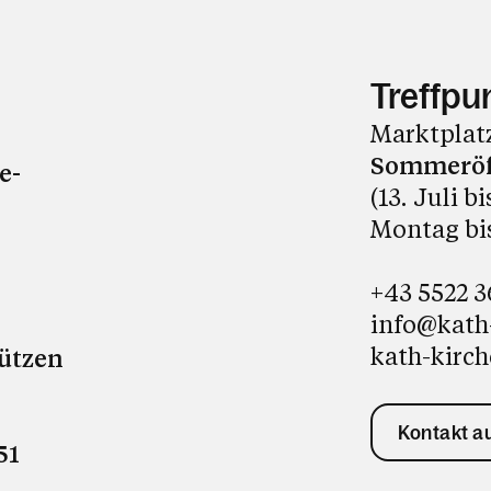
Treffpu
Marktplatz
Sommeröf
e-
(13. Juli b
Montag bis
+43 5522 
info@kath
kath-kirch
tützen
Kontakt 
51