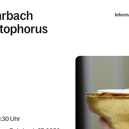
hrbach
Inform
stophorus
1:30 Uhr